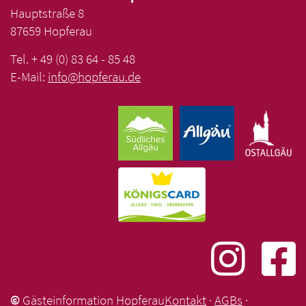
Hauptstraße 8
87659 Hopferau
Tel. + 49 (0) 83 64 - 85 48
E-Mail:
info
@
hopferau
.
de
©
Gästeinformation Hopferau
Kontakt
·
AGBs
·