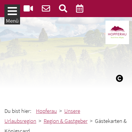
Weiter zum Inhalt
Menü
Du bist hier:
Hopferau
>
Unsere
Urlaubsregion
>
Region & Gastgeber
> Gästekarten &
Königscard