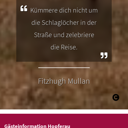
 in
Weiher.
ga
Kümmere dich nicht um
die Schlaglöcher in der
Straße und zelebriere
die Reise.
Fitzhugh Mullan
Gästeinformation Hopferau