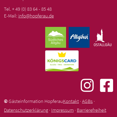
Tel. + 49 (0) 83 64 - 85 48
E-Mail:
info
@
hopferau
.
de
©
Gästeinformation Hopferau
Kontakt
·
AGBs
·
Datenschutzerklärung
·
Impressum
·
Barrierefreiheit