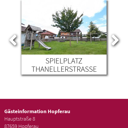
ARK
SPIELPLATZ
IL
TEN
THANELLERSTRASSE
Gästeinformation Hopferau
Hauptstraße 8
87659 Hopferau