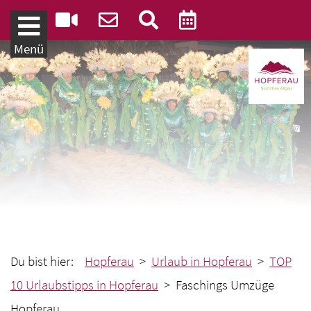
Weiter zum Inhalt
Menü
Du bist hier:
Hopferau
>
Urlaub in Hopferau
>
TOP
10 Urlaubstipps in Hopferau
> Faschings Umzüge
Hopferau