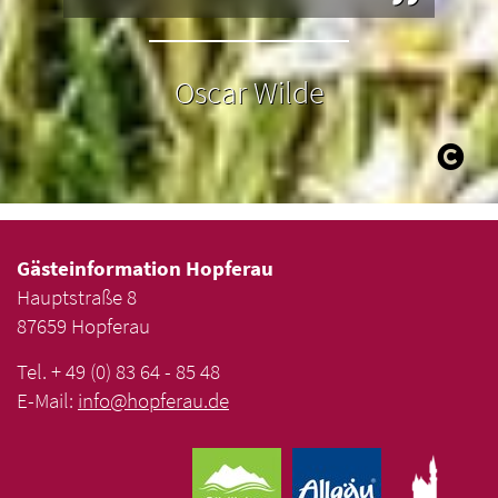
Oscar Wilde
Gästeinformation Hopferau
Hauptstraße 8
87659 Hopferau
Tel. + 49 (0) 83 64 - 85 48
E-Mail:
info
@
hopferau
.
de