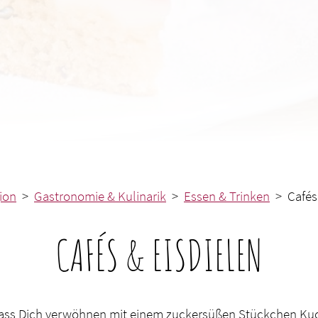
ion
>
Gastronomie & Kulinarik
>
Essen & Trinken
> Cafés 
CAFÉS & EISDIELEN
 Lass Dich verwöhnen mit einem zuckersüßen Stückchen Kuc