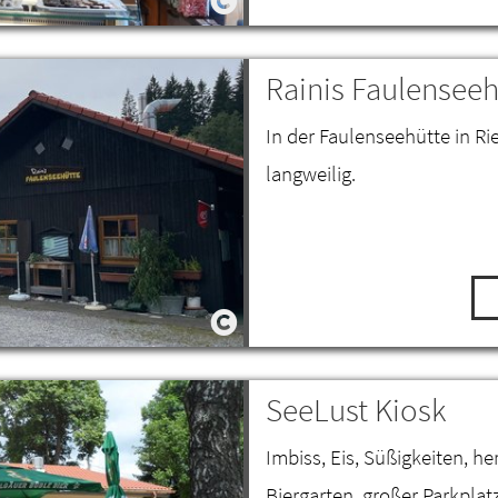
Rainis Faulenseeh
In der Faulenseehütte in Ri
langweilig.
SeeLust Kiosk
Imbiss, Eis, Süßigkeiten, h
Biergarten, großer Parkplat