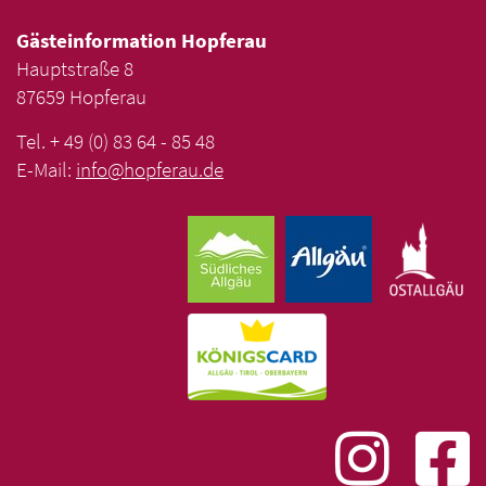
Gästeinformation Hopferau
Hauptstraße 8
87659 Hopferau
Tel. + 49 (0) 83 64 - 85 48
E-Mail:
info
@
hopferau
.
de