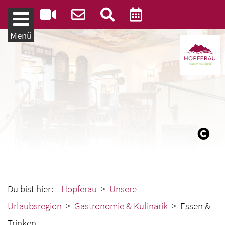
Weiter zum Inhalt
Menü
Du bist hier:
Hopferau
>
Unsere
Urlaubsregion
>
Gastronomie & Kulinarik
> Essen &
Trinken