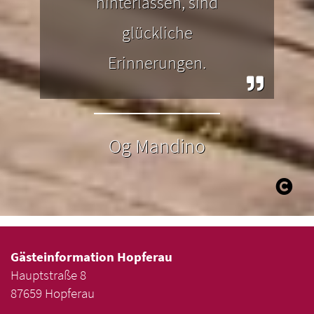
hinterlassen, sind
glückliche
Erinnerungen.
Og Mandino
Gästeinformation Hopferau
Hauptstraße 8
87659 Hopferau