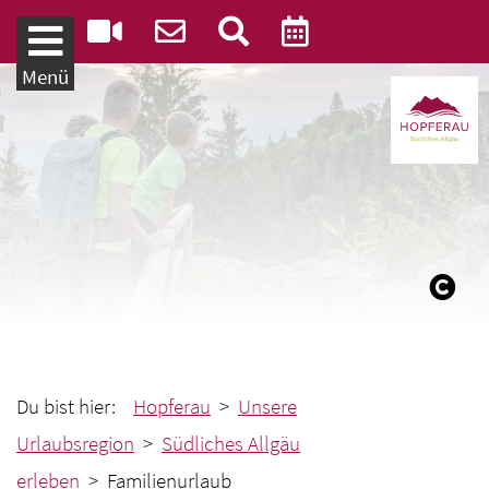
Weiter zum Inhalt
Menü
Du bist hier:
Hopferau
>
Unsere
Urlaubsregion
>
Südliches Allgäu
erleben
> Familienurlaub