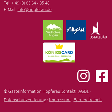
Tel. + 49 (0) 83 64 - 85 48
E-Mail:
info
@
hopferau
.
de
©
Gästeinformation Hopferau
Kontakt
·
AGBs
·
Datenschutzerklärung
·
Impressum
·
Barrierefreiheit