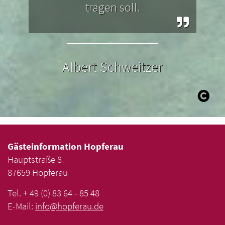
tragen soll.
Albert Schweitzer
Gästeinformation Hopferau
Hauptstraße 8
87659 Hopferau
Tel. + 49 (0) 83 64 - 85 48
E-Mail:
info
@
hopferau
.
de