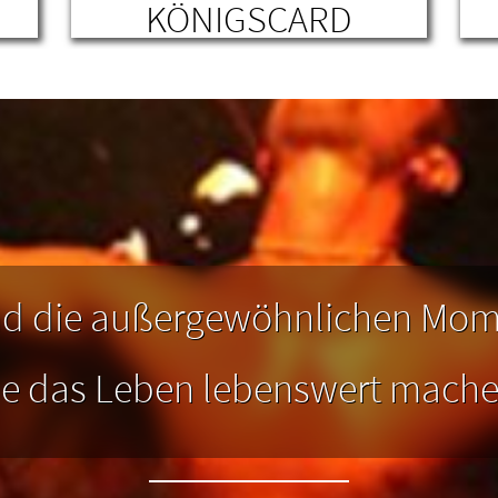
KÖNIGSCARD
ner
Hier erfährst Du alles rund um unsere
D
regionalen Gästekarten und wofür Du
d
h
sie nutzen kannst, z. B. inklusive:
e
ÖPNV- & WLAN-Nutzung in der Region.
nd die außergewöhnlichen Mo
ie das Leben lebenswert mache