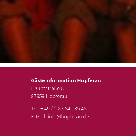
Gästeinformation Hopferau
Hauptstraße 8
87659 Hopferau
Tel. + 49 (0) 83 64 - 85 48
E-Mail:
info
@
hopferau
.
de