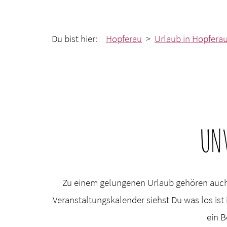
Du bist hier:
Hopferau
>
Urlaub in Hopfera
UN
Zu einem gelungenen Urlaub gehören auch
Veranstaltungskalender siehst Du was los is
ein B