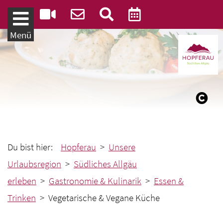
Weiter zum Inhalt
Menü
Du bist hier:
Hopferau
>
Unsere
Urlaubsregion
>
Südliches Allgäu
erleben
>
Gastronomie & Kulinarik
>
Essen &
Trinken
> Vegetarische & Vegane Küche