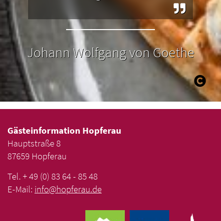
Johann Wolfgang von Goethe
Gästeinformation Hopferau
Hauptstraße 8
87659 Hopferau
Tel. + 49 (0) 83 64 - 85 48
E-Mail:
info
@
hopferau
.
de