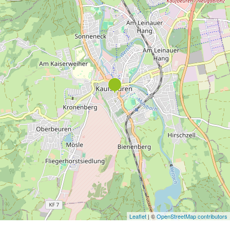
Leaflet
| ©
OpenStreetMap contributors