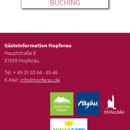
UM
BUCHING
Gästeinformation Hopferau
Hauptstraße 8
87659 Hopferau
Tel. + 49 (0) 83 64 - 85 48
E-Mail:
info
@
hopferau
.
de