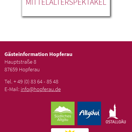
M
MITTELALTERSPEKTAKEL
FO
Gästeinformation Hopferau
Hauptstraße 8
87659 Hopferau
Tel. + 49 (0) 83 64 - 85 48
E-Mail:
info
@
hopferau
.
de