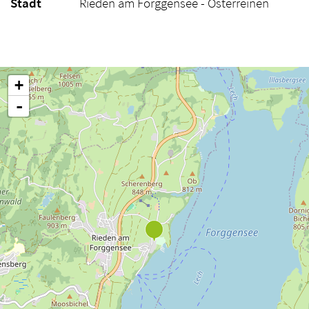
Stadt
Rieden am Forggensee - Osterreinen
+
-