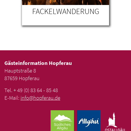
RUM
FACKELWANDERUNG
TA
KI
Gästeinformation Hopferau
Hauptstraße 8
87659 Hopferau
Tel. + 49 (0) 83 64 - 85 48
E-Mail:
info
@
hopferau
.
de