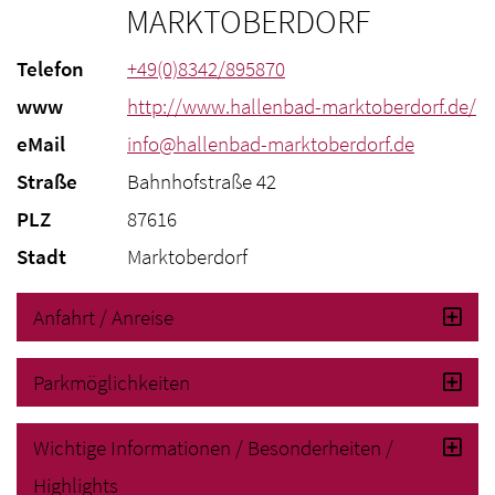
MARKTOBERDORF
Telefon
+49(0)8342/895870
www
http://www.hallenbad-marktoberdorf.de/
eMail
info@hallenbad-marktoberdorf.de
Straße
Bahnhofstraße 42
PLZ
87616
Stadt
Marktoberdorf
Anfahrt / Anreise
Parkmöglichkeiten
Wichtige Informationen / Besonderheiten /
Highlights