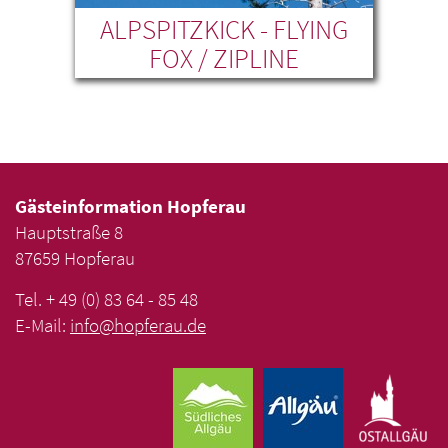
ER
ALPSPITZKICK - FLYING
WA
)
FOX / ZIPLINE
BA
NESSELWANG
Gästeinformation Hopferau
Hauptstraße 8
87659 Hopferau
Tel. + 49 (0) 83 64 - 85 48
E-Mail:
info
@
hopferau
.
de