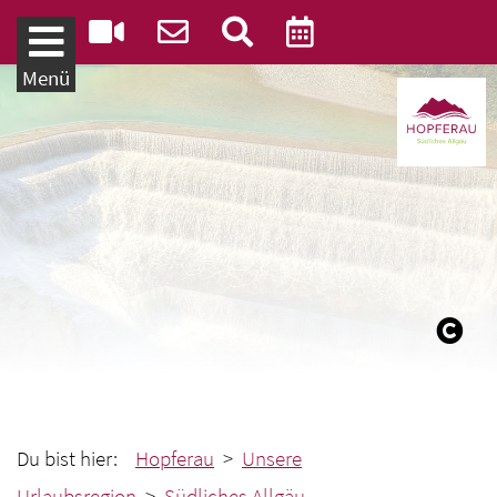
Weiter zum Inhalt
Menü
Du bist hier:
Hopferau
>
Unsere
Urlaubsregion
>
Südliches Allgäu