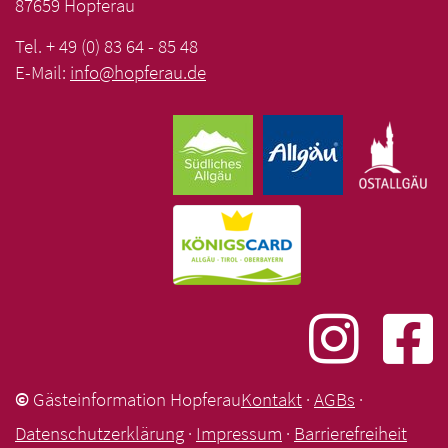
87659 Hopferau
Tel. + 49 (0) 83 64 - 85 48
E-Mail:
info
@
hopferau
.
de
©
Gästeinformation Hopferau
Kontakt
·
AGBs
·
Datenschutzerklärung
·
Impressum
·
Barrierefreiheit