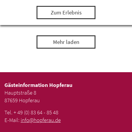
einem Leguan, Bartagamen und Minipapageien…
Zum Erlebnis
Mehr laden
Gästeinformation Hopferau
Hauptstraße 8
87659 Hopferau
Tel. + 49 (0) 83 64 - 85 48
E-Mail:
info
@
hopferau
.
de